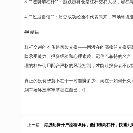
3. **逆势加杠杆**：越跌越补仓是杠杆交易大忌，容易
4. **过度自信**：历史成功经验不代表未来，市场环
## 结语
杠杆交易的本质是风险交换——用潜在的高收益交换更
险承受能力、投资经验和心理素质。记住巴菲特的名言：
理的杠杆使用配合严格的风险控制，才能让投资者不仅
真正的投资智慧不在于一时能赚多少，而在于如何长久
刹车始终应牢牢掌握在自己手中。
上一篇：
港股配资开户流程详解，低门槛高杠杆，快速到