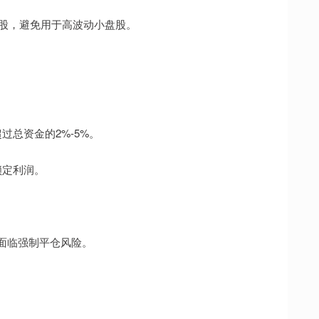
蓝筹股，避免用于高波动小盘股。
过总资金的2%-5%。
锁定利润。
将面临强制平仓风险。