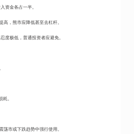
与借入资金各占一半。
适度提高，熊市应降低甚至去杠杆。
波动容忍度极低，普通投资者应避免。
。
期损耗。
免在震荡市或下跌趋势中强行使用。