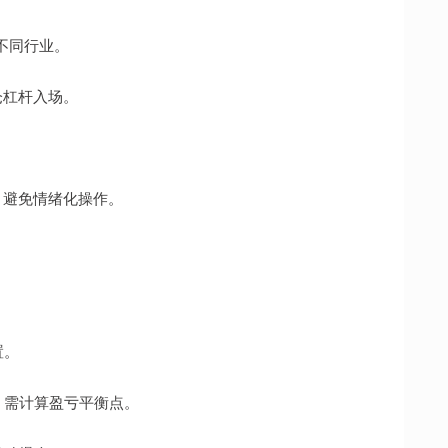
个不同行业。
仓杠杆入场。
，避免情绪化操作。
置。
润，需计算盈亏平衡点。