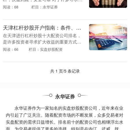
大投资回报的港股投资者而言，“配资”是
阅读：68
栏目：永华证券
一个充满吸引力却又令人谨慎的概念。它
意味着以较....
天津杠杆炒股开户指南：条件、流程与正规平台选择
在天津进行杠杆炒股十大配资公司排名，
是许多投资者寻求扩大收益的重要方式。
然而，杠杆交易既可能放大收益，也可能
阅读：66
栏目：实盘炒股配资
加剧风险，因此了解开户条件、流程并选
择正规平台至关重....
共 1 页/5 条记录
永华证券
永华证券作为一家知名的实盘炒股配资公司，近年来在业
内引起了广泛关注。随着配资市场的不断发展，众多交易者对
实盘配资的需求日益增长。排名前十的配资公司也相继浮出水
面，为交易者提供了更多的选择。特别是在内江、武威、抚