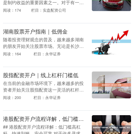
是制约收益的重要因素之一。对于有一定
交易经验、希望放大资金使用效率的投资
阅读：174
栏目：实盘配资公司
者来说，股票配资是一种常见的杠杆工
具。然而，市场上配....
湖南股票开户指南｜低佣金
随着投资理财观念的普及，越来越多湖南
的朋友开始关注股票市场。无论是长沙、
株洲、湘潭，还是衡阳、岳阳、常德，想
阅读：164
栏目：永华证券
要参与A股交易，第一步就是开立一个证
券账户。本文将为....
股指配资开户｜线上杠杆门槛低
在当前的金融市场环境下，越来越多的投
资者开始关注股指配资这一灵活的杠杆工
具。无论是顺应市场趋势进行短线操作，
阅读：200
栏目：永华证券
还是把握中长期行情临沂股票配资，股指
配资凭借其“线上....
港股配资开户流程详解，低门槛高杠杆，快速到账，安全可靠
## 港股配资开户流程详解：低门槛高杠
杆，快速到账，安全可靠 对于许多寻求扩